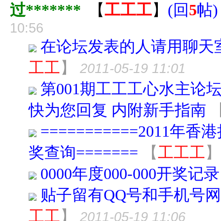
过*******
【
工工工
】
(
回
5
帖
)
10:56
在论坛发表的人请用聊天
工工
】
2011-05-19 11:01
第001期工工工心水主论
快为您回复 内附新手指南
===========2011年
奖查询=======
【
工工工
】
0000年度000-000开奖记录
贴子留有QQ号和手机号网
工工
】
2011-05-19 11:06