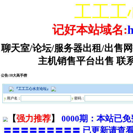
工工工
记好本站域名:
h
聊天室/论坛/服务器出租/出售
主机销售平台出售 联系:★QQ
公告:10大高手榜
『
工工工心水主论坛
』
y
用户名：
y
密码：
【
强力推荐
】
0000期：本站已
〓〓〓〓〓〓〓〓〓 已更新请查看