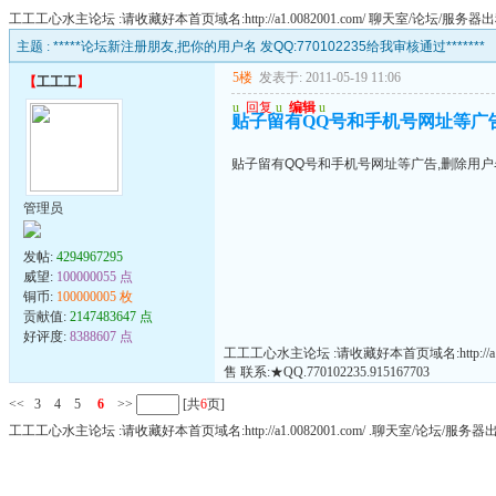
工工工心水主论坛 :请收藏好本首页域名:http://a1.0082001.com/ 聊天室/论坛/服
主题 :
*****论坛新注册朋友,把你的用户名 发QQ:770102235给我审核通过*******
5楼
发表于: 2011-05-19 11:06
【
工工工
】
u
回复
u
编辑
u
贴子留有QQ号和手机号网址等广告
贴子留有QQ号和手机号网址等广告,删除用户
管理员
发帖:
4294967295
威望:
100000055 点
铜币:
100000005 枚
贡献值:
2147483647 点
好评度:
8388607 点
工工工心水主论坛 :请收藏好本首页域名:http:/
售 联系:★QQ.770102235.915167703
<<
3
4
5
6
>>
[共
6
页]
工工工心水主论坛 :请收藏好本首页域名:http://a1.0082001.com/ .聊天室/论坛/