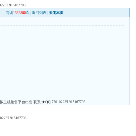
.915167703
阅读
1332800
次 |
返回列表
|
关闭本页
销售平台出售 联系:★QQ.770102235.915167703
5.915167703