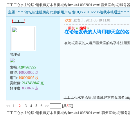
工工工心水主论坛 :请收藏好本首页域名:http://a1.0082001.com/ 聊天室/论坛
主题 :
*****论坛新注册朋友,把你的用户名 发QQ:770102235给我审核通过******
沙发
发表于: 2011-05-19 11:01
【
工工工
】
u
回复
u
编辑
u
在论坛发表的人请用聊天室的名
在论坛发表的人请用聊天室的名字来注册
管理员
发帖:
4294967295
威望:
100000055 点
铜币:
100000005 枚
贡献值:
2147483647 点
好评度:
8388607 点
工工工心水主论坛 :请收藏好本首页域名:http:/
<<
1
2
3
4
5
6
>>
[共
6
页]
工工工心水主论坛 :请收藏好本首页域名:http://a1.0082001.com/ .聊天室/论坛